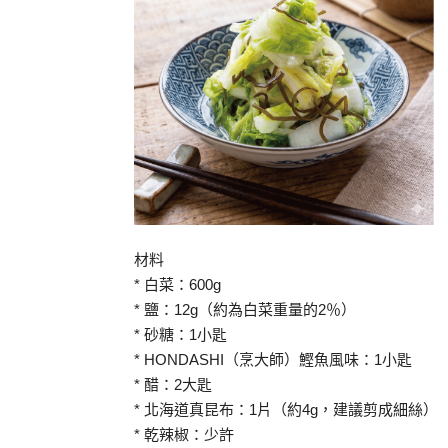
材料
* 白菜：600g
* 鹽：12g（約為白菜重量的2％）
* 砂糖：1小匙
* HONDASHI（烹大師）鰹魚風味：1小匙
* 醋：2大匙
* 北海道真昆布：1片（約4g，建議剪成細絲）
* 乾辣椒：少許