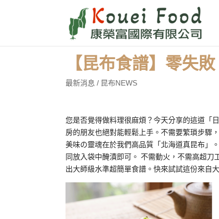
【昆布食譜】零失敗
最新消息 / 昆布NEWS
您是否覺得做料理很麻煩？今天分享的這道「日
房的朋友也絕對能輕鬆上手。不需要繁瑣步驟，只
美味の靈魂在於我們高品質「北海道真昆布」
同放入袋中醃漬即可。 不需動火，不需高超刀
出大師級水準超簡單食譜。快來試試這份來自