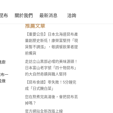
昆布
關於我們
最新消息
洽詢
推薦文章
【重要公告】日本北海道昆布產
量創歷史新低！康榮富堅持「現
貨暫不調漲」，敬請餐飲業者提
前備貨
走訪立山黑部必嚐的美味源頭！
進廚
日本富山老字號「四十物昆布」
的大自然奇蹟與職人堅持
昆布一
能做
【昆布食譜】零失敗！5分鐘完
成「日式醃白菜」
您在熬煮完高湯後，會把昆布丟
掉嗎？
官方網站全新改版上線