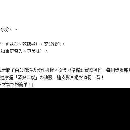
出水分）。
醋、真昆布、乾辣椒），充分揉勻。
，味道會更深入、更美味）。
易懂方式示範了白菜淺漬の製作過程。從食材準備到實際操作，每個步驟都
快速掌握「清爽口感」の訣竅，這支影片絕對值得一看！
ップ袋で超簡単！)