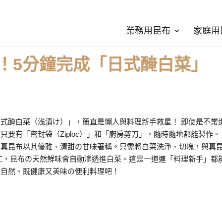
業務用昆布
家庭用
！5分鐘完成「日式醃白菜」
式醃白菜（浅漬け）」，簡直是懶人與料理新手救星！ 即使是不常
要有「密封袋（Ziploc）」和「廚房剪刀」，隨時隨地都能製作。
。真昆布以其優雅、清甜の甘味著稱。只需將白菜洗淨、切塊，與真
工，昆布の天然鮮味會自動滲透進白菜。這是一道連「料理新手」都
大自然、既健康又美味の便利料理吧！