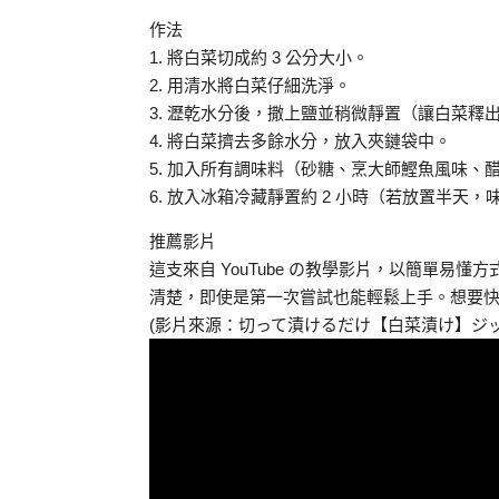
作法
1. 將白菜切成約 3 公分大小。
2. 用清水將白菜仔細洗淨。
3. 瀝乾水分後，撒上鹽並稍微靜置（讓白菜釋
4. 將白菜擠去多餘水分，放入夾鏈袋中。
5. 加入所有調味料（砂糖、烹大師鰹魚風味、
6. 放入冰箱冷藏靜置約 2 小時（若放置半天
推薦影片
這支來自 YouTube の教學影片，以簡單
清楚，即使是第一次嘗試也能輕鬆上手。想要
(影片來源：切って漬けるだけ【白菜漬け】ジ